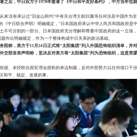
签署之后，中日双方于1978年签署了《中日和平友好条约》，中方当年也
从来没有承认过“旧金山和约”中有关台湾主权归属等任何涉及中国作为
2年的《中日联合声明》明确规定，“日本国政府承认中华人民共和国政府
土不可分割的一部分。日本国政府充分理解和尊重中国政府的这一立场
问题作出明确规定，作为一个整体构成中日关系的政治基础。
务院称，美方于11月24日正式将“太阳集团”列入外国恐怖组织清单，并
委外交部发表声明称，坚决反对美方将“太阳集团”列为恐怖组织，这是荒
依据、未经联合国安理会授权的单边制裁，反对外部势力以任何借口干
区和平、稳定、发展的事。