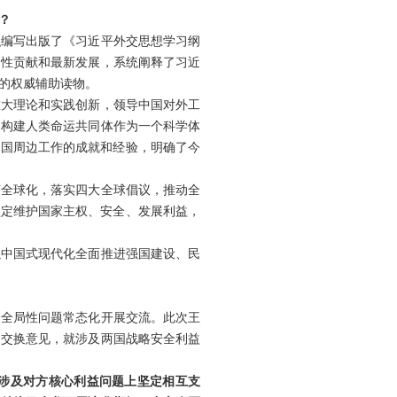
？
织编写出版了《习近平外交思想学习纲
原创性贡献和最新发展，系统阐释了习近
的权威辅助读物。
重大理论和实践创新，领导中国对外工
了构建人类命运共同体作为一个科学体
中国周边工作的成就和经验，明确了今
济全球化，落实四大全球倡议，推动全
坚定维护国家主权、安全、发展利益，
以中国式现代化全面推进强国建设、民
、全局性问题常态化开展交流。此次王
入交换意见，就涉及两国战略安全利益
涉及对方核心利益问题上坚定相互支