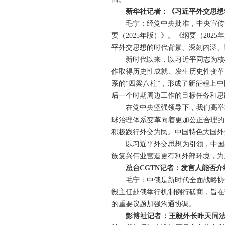
新华社记者：《习近平外交思想
毛宁：经党中央批准，中央宣传
要（2025年版）》。《纲要（20
平外交思想的时代背景、深刻内涵、
新时代以来，以习近平同志为核
作取得历史性成就、发生历史性变革
系的“四梁八柱”，形成了新征程上
后一个时期周边工作的目标任务和思
在党中央坚强领导下，我们高举
球治理体系变革向着更加公正合理的
积极践行外交为民。中国特色大国外
以习近平外交思想为引领，中国
族复兴伟业营造更有利外部环境，为
总台CGTN记者：发言人能否
毛宁：中俄是新时代全面战略协
毅主任赴俄举行机制例行磋商，旨在
的重要议题加强沟通协调。
彭博社记者：王毅外长昨天同