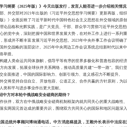
学习纲要（2025年版）》今天出版发行，发言人能否进一步介绍相关情况
部、外交部对2021年出版的《习近平外交思想学习纲要》更新再版，组
25年版）》全面反映了习近平新时代中国特色社会主义思想在外交领域的
理论品格和光辉实践，是广大党员、干部、群众学习贯彻习近平外交思想
心的党中央，深刻把握中国和世界发展大势，在对外工作上进行一系列
，形成并不断丰富发展习近平外交思想。2023年中央外事工作会议明确
中国外交战略的顶层设计。2025年中央周边工作会议系统总结新时代以来
路举措。
构建人类命运共同体旗帜，倡导平等有序的世界多极化和普惠包容的经
方向发展，拓展全球伙伴关系网络，推动高质量共建“一带一路”。我们
交全面推进，中国的国际影响力、创新引领力、道义感召力不断提升。
外交将坚持自信自立、开放包容、公道正义、合作共赢的方针原则，为
人类和平与进步事业作出更大贡献。
介绍中方对本轮中俄战略安全磋商的期待？
作伙伴，双方在中俄战略安全磋商机制框架内就共同关心的重大战略性
落实两国元首达成的重要共识，围绕双方共同关心的国际和地区问题深
法国总统外事顾问博纳通电话。中方消息稿提及，王毅外长表示中法应在