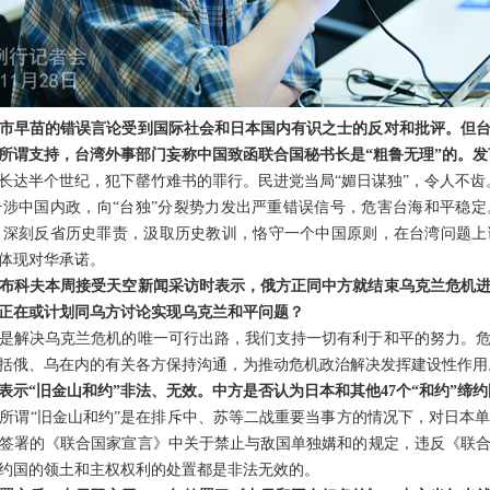
市早苗的错误言论受到国际社会和日本国内有识之士的反对和批评。但
所谓支持，台湾外事部门妄称中国致函联合国秘书长是“粗鲁无理”的。
长达半个世纪，犯下罄竹难书的罪行。民进党当局“媚日谋独”，令人不齿
涉中国内政，向“台独”分裂势力发出严重错误信号，危害台海和平稳定
当深刻反省历史罪责，汲取历史教训，恪守一个中国原则，在台湾问题
体现对华承诺。
布科夫本周接受天空新闻采访时表示，俄方正同中方就结束乌克兰危机
正在或计划同乌方讨论实现乌克兰和平问题？
是解决乌克兰危机的唯一可行出路，我们支持一切有利于和平的努力。
括俄、乌在内的有关各方保持沟通，为推动危机政治解决发挥建设性作用
表示“旧金山和约”非法、无效。中方是否认为日本和其他47个“和约”缔
所谓“旧金山和约”是在排斥中、苏等二战重要当事方的情况下，对日本
个国家签署的《联合国家宣言》中关于禁止与敌国单独媾和的规定，违反《联
约国的领土和主权权利的处置都是非法无效的。