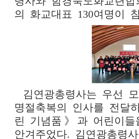
령사와 함경북도화교련합회
의 화교대표 130여명이 
김연광총령사는 우선 모
명절축복의 인사를 전달
린 기념품》과 어린이들
안겨주었다. 김연광총령