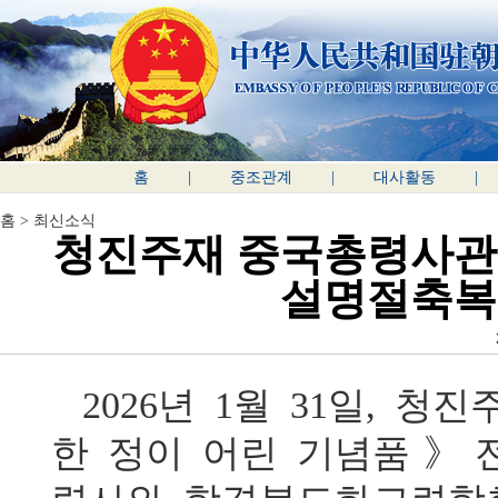
홈
|
중조관계
|
대사활동
|
홈
>
최신소식
청진주재 중국총령사관
설명절축복
2026년 1월 31일,
한 정이 어린 기념품》