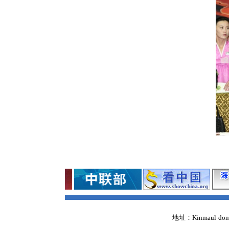
地址：Kinmaul-dong,