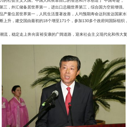
力的社会主义大国。中国人民依靠自己的智慧和汗水创造了“中国奇迹”。
三，外汇储备居世界第一，进出口总额世界第三，综合国力空前增强。
产量位居世界第一，人民生活显著改善，人均预期寿命达到发达国家水
升，建交国由最初的18个增至171个，参加130多个政府间国际组织，
流，稳定走上奔向富裕安康的广阔道路，迎来社会主义现代化和伟大复