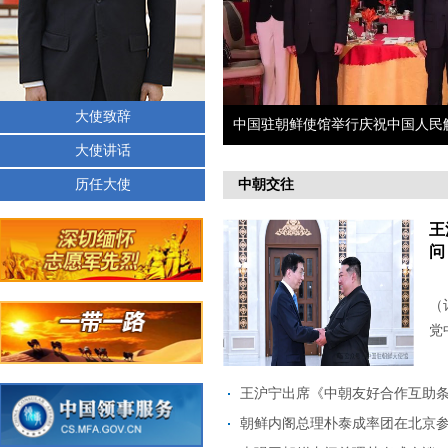
大使致辞
士陵园
中国驻朝鲜使馆举行庆祝中国人民解放
大使讲话
历任大使
中朝交往
王
问
（
党
王沪宁出席《中朝友好合作互助条约》
朝鲜内阁总理朴泰成率团在北京