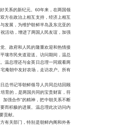
好关系的新纪元。60年来，在两国领
。双方在政治上相互支持，经济上相互
设与发展，为维护朝鲜半岛及东北亚的
庆祝活动，增进了两国人民友谊，加强
党、政府和人民的隆重欢迎和热情接
万平壤市民夹道迎送。访问期间，温总
式。温总理还与金英日总理一同观看两
了宅庵朝中友好农场，走访农户。所有
日总书记等朝鲜领导人共同总结回顾
和培育的，是两国共同的宝贵财富，符
、加强合作”的精神，把中朝关系不断
重要而积极的进展。温总理此次访问内
要贡献。
方有关部门，特别是朝鲜内阁和外务