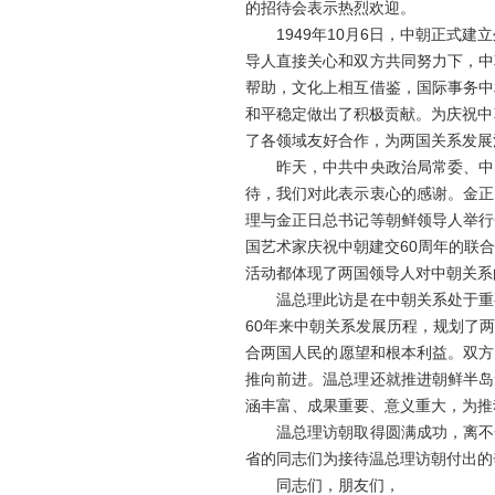
的招待会表示热烈欢迎。
1949年10月6日，中朝正式建
导人直接关心和双方共同努力下，中
帮助，文化上相互借鉴，国际事务中
和平稳定做出了积极贡献。为庆祝中
了各领域友好合作，为两国关系发展
昨天，中共中央政治局常委、中国
待，我们对此表示衷心的感谢。金正
理与金正日总书记等朝鲜领导人举行
国艺术家庆祝中朝建交60周年的联
活动都体现了两国领导人对中朝关系
温总理此访是在中朝关系处于重要
60年来中朝关系发展历程，规划了
合两国人民的愿望和根本利益。双方
推向前进。温总理还就推进朝鲜半岛
涵丰富、成果重要、意义重大，为推
温总理访朝取得圆满成功，离不开
省的同志们为接待温总理访朝付出的
同志们，朋友们，