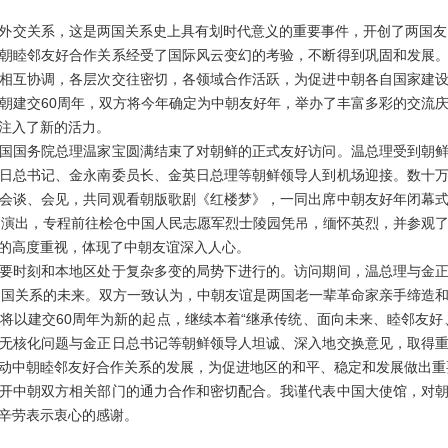
立外交关系，这是两国关系史上具有划时代意义的重要事件，开创了两国友
朝睦邻友好合作关系经受了国际风云变幻的考验，不断得到巩固和发展
相互协调，各层次交往密切，各领域合作活跃，为促进中朝各自国家建
朝建交60周年，双方将今年确定为中朝友好年，举办了丰富多彩的交流
注入了新的活力。
国务院总理温家宝圆满结束了对朝鲜的正式友好访问。温总理受到朝鲜
日总书记、金永南委员长、金英日总理等朝鲜领导人到机场迎接。数十
会谈、会见，共同观看朝版歌剧《红楼梦》，一同出席中朝友好年闭幕
合演出，专程前往桧仓中国人民志愿军烈士陵园凭吊，缅怀英烈，并参观
的高度重视，体现了中朝友谊深入人心。
时刻和本地区处于复杂多变的局势下进行的。访问期间，温总理与金正
两国关系的未来。双方一致认为，中朝友谊是两国老一辈革命家亲手缔造
将以建交60周年为新的起点，继续本着“继承传统、面向未来、睦邻友好
无核化问题与金正日总书记等朝鲜领导人坦诚、深入地交换意见，取得
动中朝睦邻友好合作关系的发展，为促进地区的和平、稳定和发展做出重
中朝双方相关部门的通力合作和密切配合。我谨代表中国大使馆，对朝
辛劳表示衷心的感谢。