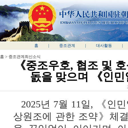
홈
|
중조관계
|
대사활동
|
홈
>
중조관계최신소식
《중조우호, 협조 및 
돐을 맞으며 《인민
2025년 7월 11일, 《
상원조에 관한 조약》체결