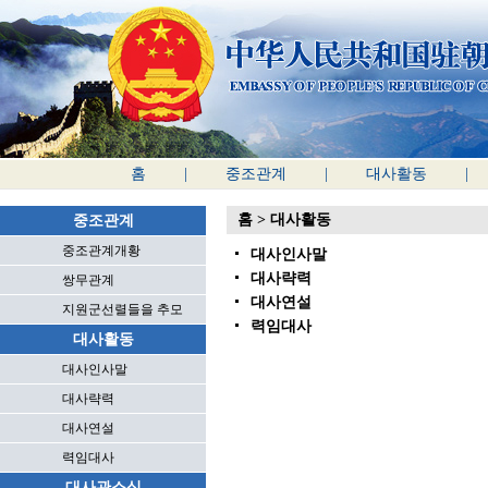
홈
|
중조관계
|
대사활동
|
홈
>
대사활동
중조관계
중조관계개황
대사인사말
대사략력
쌍무관계
대사연설
지원군선렬들을 추모
력임대사
대사활동
대사인사말
대사략력
대사연설
력임대사
대사관소식