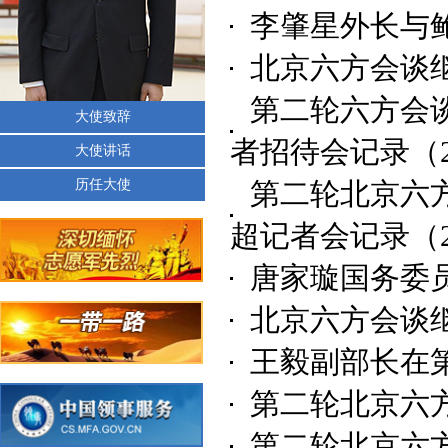
李肇星外长与
北京六方会谈
第二轮六方会
大使致辞
者招待会记录
（2
大使讲话
历任大使
第二轮北京六
超记者会记录
（2
唐家璇国务委
北京六方会谈
王毅副部长在
第二轮北京六
第二轮北京六