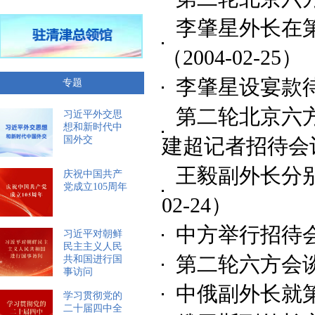
李肇星外长在
（2004-02-25）
李肇星设宴款
专题
第二轮北京六
习近平外交思
想和新时代中
建超记者招待会
国外交
王毅副外长分
庆祝中国共产
党成立105周年
02-24）
中方举行招待
习近平对朝鲜
民主主义人民
第二轮六方会
共和国进行国
事访问
中俄副外长就
学习贯彻党的
二十届四中全